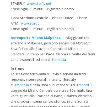
STARFLY
www.starfly.net
Corse ogni 30 minuti – Biglietto a bordo
Linea Stazione Centrale – Piazza Dateo – Linate
ATM
www.atm.it
Corse ogni 30 minuti – Biglietto a bordo
Aereoporto Milano Malpensa
– I viaggiatori che
arrivano a Malpensa, possono servirsi del
Malpensa
Shuttle
fino alla Stazione Centrale di Milano, e
prendere un treno per Pavia. Gli orari e tariffe dei treni
sono disponibili sul sito di
Trenitalia
.
In treno
La stazione ferroviaria di Pavia è servita da treni
regionali, interregionali, Intercity, Eurocity
di
Trenitalia
e dalla linea suburbana S13 di
Trenord
. Il
viaggio da Milano Centrale dura circa 30 minuti. Una
volta giunti alla Stazione di Pavia, Palazzo Vistarino,
che si trova in pieno centro storico, in una zona a
traffico limitato, è raggiungibile a piedi in 20 minuti